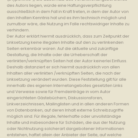
des Autors liegen, würde eine Haftungsverpflichtung
ausschließlich in dem Fall in Kraft treten, in dem der Autor von
den Inhalten Kenntnis hat und es ihm technisch möglich und
zumutbar wäre, die Nutzung im Falle rechtswidriger Inhalte zu
verhindern.
Der Autor erklärt hiermit ausdrücklich, dass zum Zeitpunkt der
Linksetzung keine illegalen Inhalte auf den zu verlinkenden
Seiten erkennbar waren. Auf die aktuelle und zukünftige
Gestaltung, die Inhalte oder die Urheberschaft der
verlinkten/verknüpften Seiten hat der Autor keinerlei Einfluss.
Deshalb distanziert er sich hiermit ausdrücklich von allen
Inhalten aller verlinkten /verknüpften Seiten, die nach der
Linksetzung verändert wurden. Diese Feststellung gilt für alle
innerhalb des eigenen Internetangebotes gesetzten Links
und Verweise sowie für Fremdeinträge in vom Autor
eingerichteten Gästebüchern, Diskussionsforen,
Linkverzeichnissen, Mailinglisten und in allen anderen Formen
von Datenbanken, auf deren Inhalt externe Schreibzugriffe
möglich sind. Für illegale, fehlerhafte oder unvollständige
Inhalte und insbesondere für Schäden, die aus der Nutzung
oder Nichtnutzung solcherart dargebotener Informationen
entstehen, haftet allein der Anbieter der Seite, auf welche